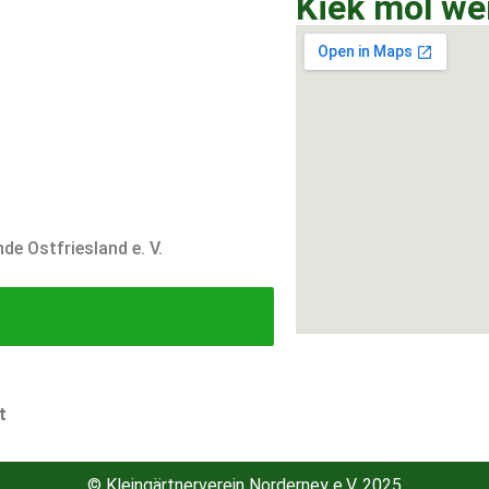
Kiek mol wer
e Ostfriesland e. V.
t
© Kleingärtnerverein Norderney e.V. 2025